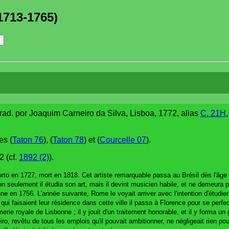
1713-1765)
 trad. por Joaquim Carneiro da Silva, Lisboa, 1772, alias
C. 21H
es (
Taton 76
), (
Taton 78
) et (
Courcelle 07
).
2 (cf.
1892 (2)
).
orto en 1727, mort en 1818. Cet artiste remarquable passa au Brésil dès l'âge
 seulement il étudia son art, mais il devint musicien habile, et ne demeura poin
ne en 1756. L'année suivante, Rome le voyait arriver avec l'intention d'étudie
i faisaient leur résidence dans cette ville il passa à Florence pour se perfe
erie royale de Lisbonne ; il y jouit d'un traitement honorable, et il y forma u
iro, revêtu de tous les emplois qu'il pouvait ambitionner, ne négligeait rien po