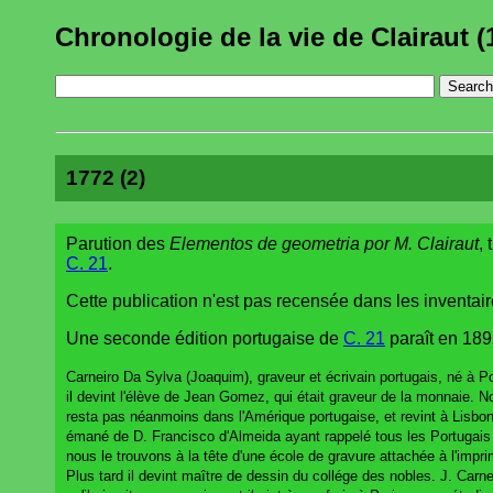
Chronologie de la vie de Clairaut (
1772 (2)
Parution des
Elementos de geometria por M. Clairaut
,
C. 21
.
Cette publication n'est pas recensée dans les inventair
Une seconde édition portugaise de
C. 21
paraît en 189
Carneiro Da Sylva (Joaquim), graveur et écrivain portugais, né à P
il devint l'élève de Jean Gomez, qui était graveur de la monnaie. Non
resta pas néanmoins dans l'Amérique portugaise, et revint à Lisbon
émané de D. Francisco d'Almeida ayant rappelé tous les Portugais qu
nous le trouvons à la tête d'une école de gravure attachée à l'imprim
Plus tard il devint maître de dessin du collége des nobles. J. Carne