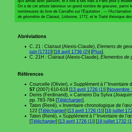
qu'il aimait avec passion, et il vint à ses frais à Paris pour y étudie
On a de cet artiste laborieux un grand nombre de gravures, parmi 
nombreuses du livre de Carvalho sur l'Équitation ; — l'Acclamation d
de géométrie
de Clairaut, Lisbonne, 1772, et le
Traité théorique de
Abréviations
C. 21 : Clairaut (Alexis-Claude),
Elemens de geo
juin [1731]
] [
18 avril 1736 (2)
] [
Plus
].
C. 21H : Clairaut (Alexis-Claude),
Elementos de 
Références
Courcelle (Olivier), « Supplément à l'"Inventaire 
57
(2007) 610-618 [
13 avril 1726 (1)
] [
Novembre 1
Denis (Ferdinand), « Carneiro Da Sylva (Joaquim
pp. 783-784 [
Télécharger
].
Taton (René), « Inventaire chronologique de l'œu
122 [
Télécharger
] [
13 avril 1726 (1)
] [
16 juillet 17
Taton (René), « Supplément à l'"Inventaire de l'œ
[
Télécharger
] [
13 avril 1726 (1)
] [
19 juillet 1732 (1