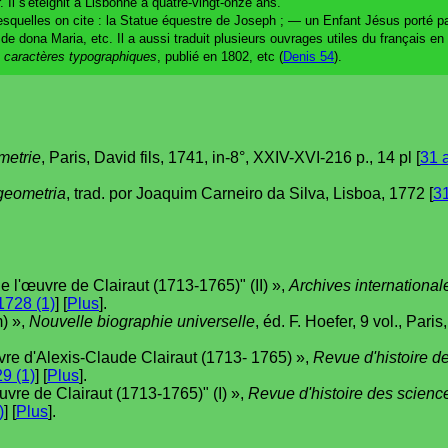
r. Il s'éteignit à Lisbonne à quatre-vingt-onze ans.
lesquelles on cite : la Statue équestre de Joseph ; — un Enfant Jésus porté 
e dona Maria, etc. Il a aussi traduit plusieurs ouvrages utiles du français en
s caractères typographiques
, publié en 1802, etc (
Denis 54
).
metrie
, Paris, David fils, 1741, in-8°, XXIV-XVI-216 p., 14 pl [
31 
geometria
, trad. por Joaquim Carneiro da Silva, Lisboa, 1772 [
31
de l'œuvre de Clairaut (1713-1765)" (II) »,
Archives international
728 (1)
] [
Plus
].
) »,
Nouvelle biographie universelle
, éd. F. Hoefer, 9 vol., Pari
vre d'Alexis-Claude Clairaut (1713- 1765) »,
Revue d'histoire d
29 (1)
] [
Plus
].
uvre de Clairaut (1713-1765)" (I) »,
Revue d'histoire des scienc
)
] [
Plus
].