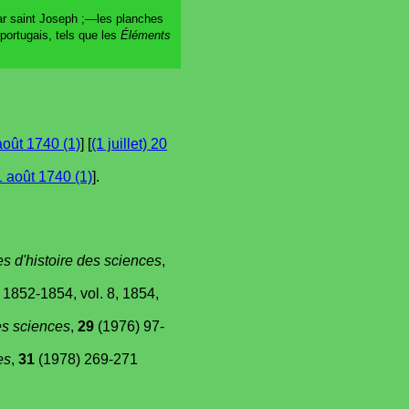
par saint Joseph ;—les planches
 portugais, tels que les
Éléments
août 1740 (1)
] [
(1 juillet) 20
 août 1740 (1)
].
es d'histoire des sciences
,
s, 1852-1854, vol. 8, 1854,
es sciences
,
29
(1976) 97-
es
,
31
(1978) 269-271