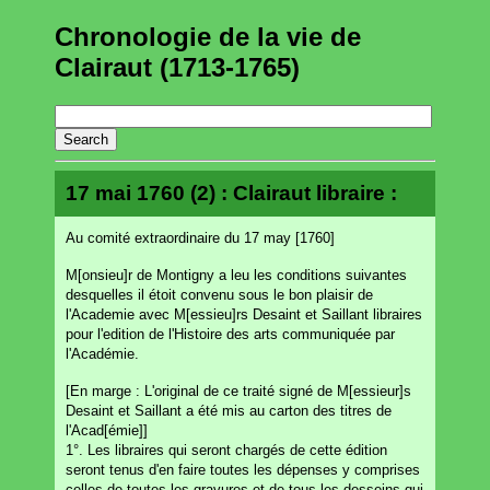
Chronologie de la vie de
Clairaut (1713-1765)
17 mai 1760 (2) : Clairaut libraire :
Au comité extraordinaire du 17 may [1760]
M[onsieu]r de Montigny a leu les conditions suivantes
desquelles il étoit convenu sous le bon plaisir de
l'Academie avec M[essieu]rs Desaint et Saillant libraires
pour l'edition de l'Histoire des arts communiquée par
l'Académie.
[En marge : L'original de ce traité signé de M[essieur]s
Desaint et Saillant a été mis au carton des titres de
l'Acad[émie]]
1°. Les libraires qui seront chargés de cette édition
seront tenus d'en faire toutes les dépenses y comprises
celles de toutes les gravures et de tous les desseins qui