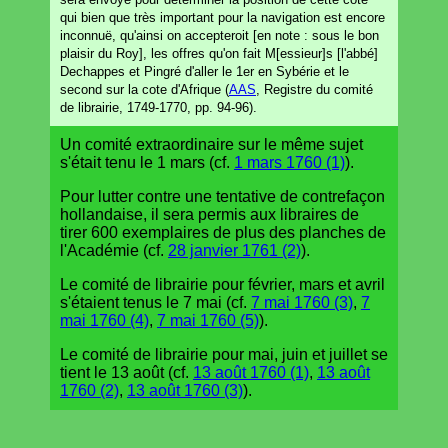
qui bien que très important pour la navigation est encore
inconnuë, qu'ainsi on accepteroit [en note : sous le bon
plaisir du Roy], les offres qu'on fait M[essieur]s [l'abbé]
Dechappes et Pingré d'aller le 1er en Sybérie et le
second sur la cote d'Afrique (
AAS
, Registre du comité
de librairie, 1749-1770, pp. 94-96).
Un comité extraordinaire sur le même sujet
s'était tenu le 1 mars (cf.
1 mars 1760 (1)
).
Pour lutter contre une tentative de contrefaçon
hollandaise, il sera permis aux libraires de
tirer 600 exemplaires de plus des planches de
l'Académie (cf.
28 janvier 1761 (2)
).
Le comité de librairie pour février, mars et avril
s'étaient tenus le 7 mai (cf.
7 mai 1760 (3)
,
7
mai 1760 (4)
,
7 mai 1760 (5)
).
Le comité de librairie pour mai, juin et juillet se
tient le 13 août (cf.
13 août 1760 (1)
,
13 août
1760 (2)
,
13 août 1760 (3)
).