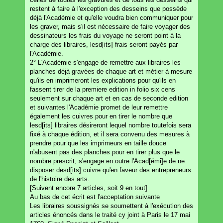
restent à faire à l'exception des desseins que possède
déjà l'Académie et qu'elle voudra bien communiquer pour
les graver, mais s'il est nécessaire de faire voyager des
dessinateurs les frais du voyage ne seront point à la
charge des libraires, lesd[its] frais seront payés par
l'Académie.
2° L'Académie s'engage de remettre aux libraires les
planches déjà gravées de chaque art et métier à mesure
qu'ils en imprimeront les explications pour qu'ils en
fassent tirer de la premiere edition in folio six cens
seulement sur chaque art et en cas de seconde edition
et suivantes l'Académie promet de leur remettre
également les cuivres pour en tirer le nombre que
lesd[its] libraires désireront lequel nombre toutefois sera
fixé à chaque édition, et il sera convenu des mesures à
prendre pour que les imprimeurs en taille douce
n'abusent pas des planches pour en tirer plus que le
nombre prescrit, s'engage en outre l'Acad[émi]e de ne
disposer desd[its] cuivre qu'en faveur des entrepreneurs
de l'histoire des arts.
[Suivent encore 7 articles, soit 9 en tout]
Au bas de cet écrit est l'acceptation suivante
Les libraires soussignés se soumettent à l'exécution des
articles énoncés dans le traité cy joint à Paris le 17 mai