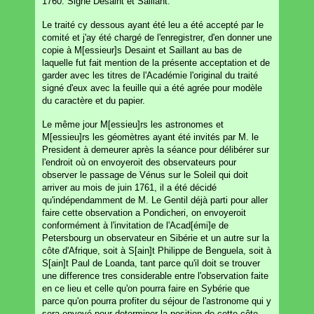
1760. Signé Desaint et Saillant.
Le traité cy dessous ayant été leu a été accepté par le
comité et j'ay été chargé de l'enregistrer, d'en donner une
copie à M[essieur]s Desaint et Saillant au bas de
laquelle fut fait mention de la présente acceptation et de
garder avec les titres de l'Académie l'original du traité
signé d'eux avec la feuille qui a été agrée pour modèle
du caractère et du papier.
Le même jour M[essieu]rs les astronomes et
M[essieu]rs les géomètres ayant été invités par M. le
President à demeurer après la séance pour délibérer sur
l'endroit où on envoyeroit des observateurs pour
observer le passage de Vénus sur le Soleil qui doit
arriver au mois de juin 1761, il a été décidé
qu'indépendamment de M. Le Gentil déjà parti pour aller
faire cette observation a Pondicheri, on envoyeroit
conformément à l'invitation de l'Acad[émi]e de
Petersbourg un observateur en Sibérie et un autre sur la
côte d'Afrique, soit à S[ain]t Philippe de Benguela, soit à
S[ain]t Paul de Loanda, tant parce qu'il doit se trouver
une difference tres considerable entre l'observation faite
en ce lieu et celle qu'on pourra faire en Sybérie que
parce qu'on pourra profiter du séjour de l'astronome qui y
sera envoyé pour determiner la position de cette côte