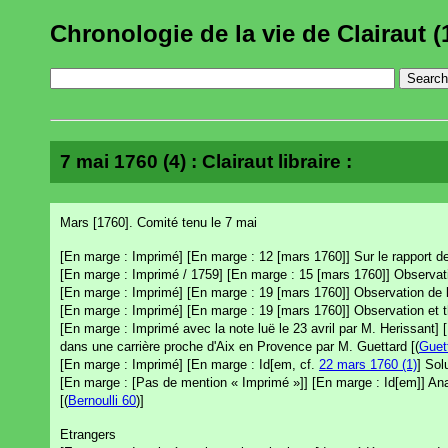
Chronologie de la vie de Clairaut (
7 mai 1760 (4) : Clairaut libraire :
Mars [1760]. Comité tenu le 7 mai
[En marge : Imprimé] [En marge : 12 [mars 1760]] Sur le rapport d
[En marge : Imprimé / 1759] [En marge : 15 [mars 1760]] Observati
[En marge : Imprimé] [En marge : 19 [mars 1760]] Observation de l
[En marge : Imprimé] [En marge : 19 [mars 1760]] Observation et thé
[En marge : Imprimé avec la note luë le 23 avril par M. Herissant] 
dans une carrière proche d'Aix en Provence par M. Guettard [(
Guet
[En marge : Imprimé] [En marge : Id[em, cf.
22 mars 1760 (1)
] Sol
[En marge : [Pas de mention « Imprimé »]] [En marge : Id[em]] Anal
[(
Bernoulli 60
)]
Etrangers