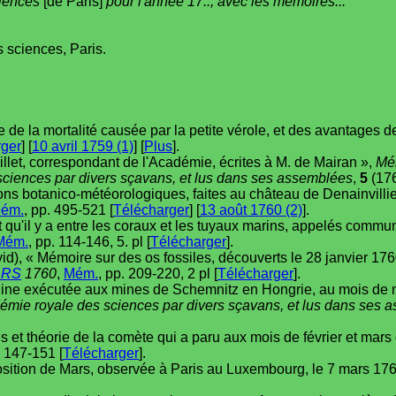
ciences
[de Paris]
pour l'année 17.., avec les mémoires...
 sciences, Paris.
 de la mortalité causée par la petite vérole, et des avantages de
rger
] [
10 avril 1759 (1)
] [
Plus
].
ouillet, correspondant de l'Académie, écrites à M. de Mairan »,
Mé
sciences par divers sçavans, et lus dans ses assemblées
,
5
(176
s botanico-météorologiques, faites au château de Denainvillier
ém.
, pp. 495-521 [
Télécharger
] [
13 août 1760 (2)
].
t qu'il y a entre les coraux et les tuyaux marins, appelés comm
Mém.
, pp. 114-146, 5. pl [
Télécharger
].
d), « Mémoire sur des os fossiles, découverts le 28 janvier 1760
ARS
1760
,
Mém.
, pp. 209-220, 2 pl [
Télécharger
].
chine exécutée aux mines de Schemnitz en Hongrie, au mois de
émie royale des sciences par divers sçavans, et lus dans ses 
s et théorie de la comète qui a paru aux mois de février et mar
. 147-151 [
Télécharger
].
sition de Mars, observée à Paris au Luxembourg, le 7 mars 17