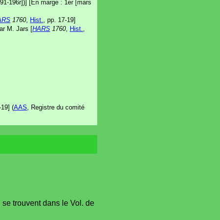
91-196r])] [En marge : 1er [mars
ARS
1760
,
Hist.
, pp. 17-19]
ar M. Jars [
HARS
1760
,
Hist.
,
19] (
AAS
, Registre du comité
se trouvent dans le Vol. de