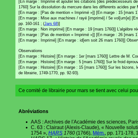
[En marge : Imprimé et ajouter les citations [des prédécesseurs de 
1760] Sur la dissolution du mercure dans les differents acides par M.
[En marge : [Pas de mention « Imprimé »]] [En marge : 15 [mars 1
[En marge : Mise aux machines / rayé [imprimé] / 5e vol[um]e] [E
pp. 160-161 ; (
Jars 68
)]
[En marge : Non imprimé] [En marge : 19 [mars 1760]] L'algèbre réd
[En marge : [Pas de mention « Imprimé »]] [En marge : 26 [mars 17
[En marge : Imprimé] [En marge : id[em soit 26 mars 1760]] Observa
Observations
[En marge : Histoire] [En marge : 1er [mars 1760]] Lettre de M. Co
[En marge : Histoire] [En marge : 5 [mars 1760]] Sur le froid éprou
[En marge : Histoire] [En marge : 15 [mars 1760]] Sur les bizons, l
de librairie, 1749-1770, pp. 92-93).
Ce comité de librairie pour mars se tient avec celui pour
Abréviations
AAS : Archives de l'Académie des sciences, Pari
C. 63 : Clairaut (Alexis-Claude), « Nouvelle sol
1754 »,
HARS
1760
(1766),
Mém.
, pp. 171-178, 1