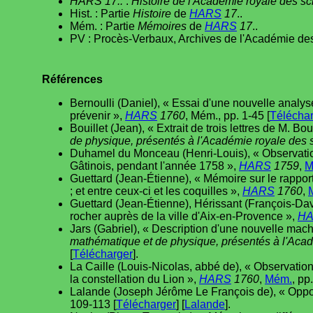
HARS 17..
:
Histoire de l'Académie royale des s
Hist. : Partie
Histoire
de
HARS
17
..
Mém. : Partie
Mémoires
de
HARS
17
..
PV : Procès-Verbaux, Archives de l'Académie des
Références
Bernoulli (Daniel), « Essai d'une nouvelle analyse
prévenir »,
HARS
1760
, Mém., pp. 1-45 [
Télécha
Bouillet (Jean), « Extrait de trois lettres de M. B
de physique, présentés à l'Académie royale des 
Duhamel du Monceau (Henri-Louis), « Observation
Gâtinois, pendant l'année 1758 »,
HARS
1759
,
M
Guettard (Jean-Étienne), « Mémoire sur le rappor
; et entre ceux-ci et les coquilles »,
HARS
1760
,
Guettard (Jean-Étienne), Hérissant (François-Davi
rocher auprès de la ville d'Aix-en-Provence »,
H
Jars (Gabriel), « Description d'une nouvelle ma
mathématique et de physique, présentés à l'Acad
[
Télécharger
].
La Caille (Louis-Nicolas, abbé de), « Observation
la constellation du Lion »,
HARS
1760
,
Mém.
, pp
Lalande (Joseph Jérôme Le François de), « Oppo
109-113 [
Télécharger
] [
Lalande
].