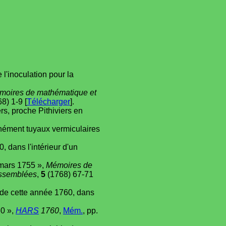
 l'inoculation pour la
moires de mathématique et
8) 1-9 [
Télécharger
].
s, proche Pithiviers en
unément tuyaux vermiculaires
, dans l'intérieur d'un
 mars 1755 »,
Mémoires de
assemblées
,
5
(1768) 67-71
s de cette année 1760, dans
60 »,
HARS
1760
,
Mém.
, pp.