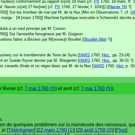
l'auteur] conformément au rapport (v[oir] 19 mars [cf.
PV
1760, 19 mars, ff. 1
 Navier (v[oir] 27 fev[rier] [cf.
PV
1760, 27 février, f. 103r)]) [(
Navier 74
) ?]
760]] Sur les trombes de mer par M. de la Nux [Mis en Observations ?, cf.
H
n marge : 19 [mars 1760]] Machine hydrolique exécutée à Schemnitz decrite p
uite à un seul principe par M. Cousin
60]] Sur l'amianthe ferrugineux par M. Guignon
tions faites à Beziers par M[onsieu]r Bouillet [(
Bouillet 68a
) ?)]
usinery sur le tremblement de Terre de Syrie [
HARS
1760
,
Hist.
, pp. 23-24]
vé en Suède l'hyver dernier par M. Wargentin [
HARS
1760
,
Hist.
, pp. 30-31 ?]
es canards d'inde et un nègre blanc par M. de la Nux [
HARS
1760
,
Hist.
p. 16-
 février (cf.
7 mai 1760 (3)
) et avril (cf.
7 mai 1760 (5)
).
s.
ution de quelques problèmes sur la manœuvre des vaisseaux, qui 
 pl [
Télécharger
] [
22 mars 1760 (1)
] [
28 août 1758 (2)
] [
Plus
].