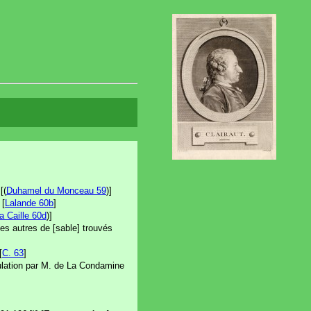
[(
Duhamel du Monceau 59
)]
 [
Lalande 60b
]
a Caille 60d
)]
les autres de [sable] trouvés
[
C. 63
]
culation par M. de La Condamine