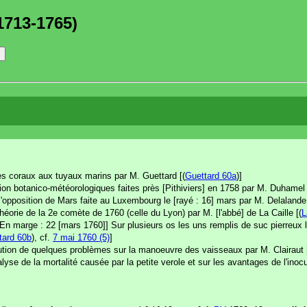
1713-1765)
es coraux aux tuyaux marins par M. Guettard [(
Guettard 60a
)]
on botanico-météorologiques faites près [Pithiviers] en 1758 par M. Duhamel 
'opposition de Mars faite au Luxembourg le [rayé : 16] mars par M. Delalande
orie de la 2e comète de 1760 (celle du Lyon) par M. [l'abbé] de La Caille [(
L
[En marge : 22 [mars 1760]] Sur plusieurs os les uns remplis de suc pierreux 
tard 60b
), cf.
7 mai 1760 (5)
]
ution de quelques problèmes sur la manoeuvre des vaisseaux par M. Clairaut 
yse de la mortalité causée par la petite verole et sur les avantages de l'ino