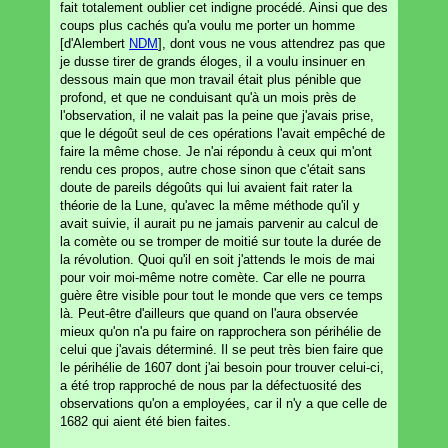
fait totalement oublier cet indigne procédé. Ainsi que des
coups plus cachés qu'a voulu me porter un homme
[d'Alembert
NDM
], dont vous ne vous attendrez pas que
je dusse tirer de grands éloges, il a voulu insinuer en
dessous main que mon travail était plus pénible que
profond, et que ne conduisant qu'à un mois près de
l'observation, il ne valait pas la peine que j'avais prise,
que le dégoût seul de ces opérations l'avait empêché de
faire la même chose. Je n'ai répondu à ceux qui m'ont
rendu ces propos, autre chose sinon que c'était sans
doute de pareils dégoûts qui lui avaient fait rater la
théorie de la Lune, qu'avec la même méthode qu'il y
avait suivie, il aurait pu ne jamais parvenir au calcul de
la comète ou se tromper de moitié sur toute la durée de
la révolution. Quoi qu'il en soit j'attends le mois de mai
pour voir moi-même notre comète. Car elle ne pourra
guère être visible pour tout le monde que vers ce temps
là. Peut-être d'ailleurs que quand on l'aura observée
mieux qu'on n'a pu faire on rapprochera son périhélie de
celui que j'avais déterminé. Il se peut très bien faire que
le périhélie de 1607 dont j'ai besoin pour trouver celui-ci,
a été trop rapproché de nous par la défectuosité des
observations qu'on a employées, car il n'y a que celle de
1682 qui aient été bien faites.