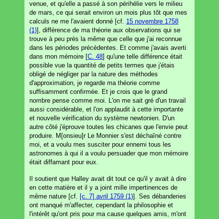
venue, et qu'elle a passé à son périhélie vers le milieu
de mars, ce qui serait environ un mois plus tôt que mes
calculs ne me l'avaient donné [cf.
15 novembre 1758
(1)
], différence de ma théorie aux observations qui se
trouve à peu près la même que celle que j'ai reconnue
dans les périodes précédentes. Et comme j'avais averti
dans mon mémoire [
C. 48
] qu'une telle différence était
possible vue la quantité de petits termes que j'étais
obligé de négliger par la nature des méthodes
d'approximation, je regarde ma théorie comme
suffisamment confirmée. Et je crois que le grand
nombre pense comme moi. L'on me sait gré d'un travail
aussi considérable, et l'on applaudit à cette importante
et nouvelle vérification du système newtonien. D'un
autre côté j'éprouve toutes les chicanes que l'envie peut
produire. M[onsieu]r Le Monnier s'est déchaîné contre
moi, et a voulu mes susciter pour ennemi tous les
astronomes à qui il a voulu persuader que mon mémoire
était diffamant pour eux.
Il soutient que Halley avait dit tout ce qu'il y avait à dire
en cette matière et il y a joint mille impertinences de
même nature [cf.
[c. 7] avril 1759 (1)
]. Ses débanderies
ont manqué m'affecter, cependant la philosophie et
l'intérêt qu'ont pris pour ma cause quelques amis, m'ont