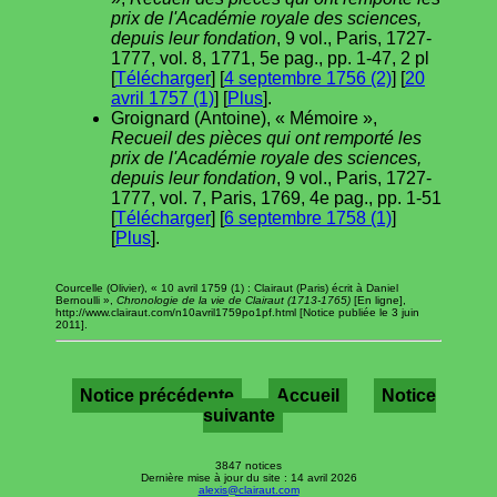
prix de l'Académie royale des sciences,
depuis leur fondation
, 9 vol., Paris, 1727-
1777, vol. 8, 1771, 5e pag., pp. 1-47, 2 pl
[
Télécharger
] [
4 septembre 1756 (2)
] [
20
avril 1757 (1)
] [
Plus
].
Groignard (Antoine), « Mémoire »,
Recueil des pièces qui ont remporté les
prix de l'Académie royale des sciences,
depuis leur fondation
, 9 vol., Paris, 1727-
1777, vol. 7, Paris, 1769, 4e pag., pp. 1-51
[
Télécharger
] [
6 septembre 1758 (1)
]
[
Plus
].
Courcelle (Olivier), « 10 avril 1759 (1) : Clairaut (Paris) écrit à Daniel
Bernoulli »,
Chronologie de la vie de Clairaut (1713-1765)
[En ligne],
http://www.clairaut.com/n10avril1759po1pf.html [Notice publiée le 3 juin
2011].
Notice précédente
Accueil
Notice
suivante
3847 notices
Dernière mise à jour du site : 14 avril 2026
alexis@clairaut.com