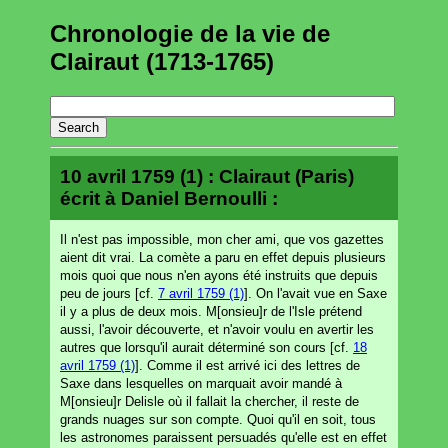
Chronologie de la vie de
Clairaut (1713-1765)
10 avril 1759 (1) : Clairaut (Paris)
écrit à Daniel Bernoulli :
Il n'est pas impossible, mon cher ami, que vos gazettes
aient dit vrai. La comète a paru en effet depuis plusieurs
mois quoi que nous n'en ayons été instruits que depuis
peu de jours [cf.
7 avril 1759 (1)
]. On l'avait vue en Saxe
il y a plus de deux mois. M[onsieu]r de l'Isle prétend
aussi, l'avoir découverte, et n'avoir voulu en avertir les
autres que lorsqu'il aurait déterminé son cours [cf.
18
avril 1759 (1)
]. Comme il est arrivé ici des lettres de
Saxe dans lesquelles on marquait avoir mandé à
M[onsieu]r Delisle où il fallait la chercher, il reste de
grands nuages sur son compte. Quoi qu'il en soit, tous
les astronomes paraissent persuadés qu'elle est en effet