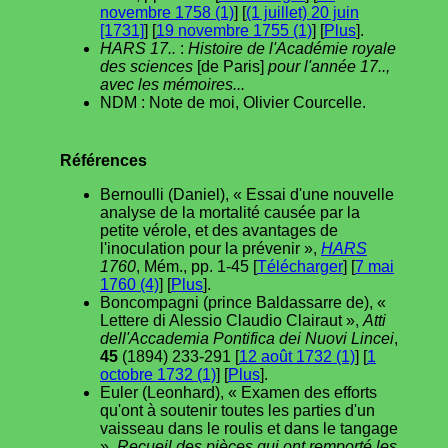
novembre 1758 (1)
] [
(1 juillet) 20 juin
[1731]
] [
19 novembre 1755 (1)
] [
Plus
].
HARS 17..
:
Histoire de l'Académie royale
des sciences
[de Paris]
pour l'année 17..,
avec les mémoires...
NDM : Note de moi, Olivier Courcelle.
Références
Bernoulli (Daniel), « Essai d'une nouvelle
analyse de la mortalité causée par la
petite vérole, et des avantages de
l'inoculation pour la prévenir »,
HARS
1760
, Mém., pp. 1-45 [
Télécharger
] [
7 mai
1760 (4)
] [
Plus
].
Boncompagni (prince Baldassarre de), «
Lettere di Alessio Claudio Clairaut »,
Atti
dell'Accademia Pontifica dei Nuovi Lincei
,
45
(1894) 233-291 [
12 août 1732 (1)
] [
1
octobre 1732 (1)
] [
Plus
].
Euler (Leonhard), « Examen des efforts
qu'ont à soutenir toutes les parties d'un
vaisseau dans le roulis et dans le tangage
»,
Recueil des pièces qui ont remporté les