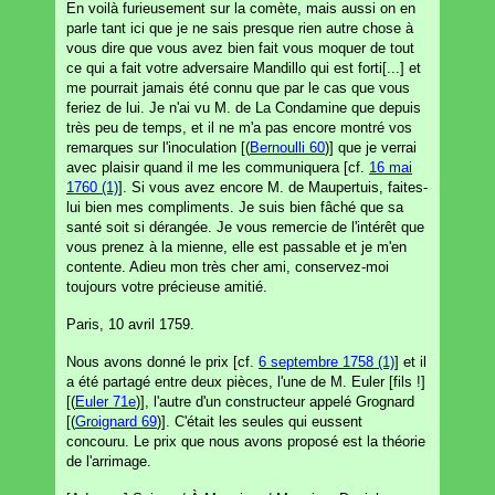
En voilà furieusement sur la comète, mais aussi on en
parle tant ici que je ne sais presque rien autre chose à
vous dire que vous avez bien fait vous moquer de tout
ce qui a fait votre adversaire Mandillo qui est forti[...] et
me pourrait jamais été connu que par le cas que vous
feriez de lui. Je n'ai vu M. de La Condamine que depuis
très peu de temps, et il ne m'a pas encore montré vos
remarques sur l'inoculation [(
Bernoulli 60
)] que je verrai
avec plaisir quand il me les communiquera [cf.
16 mai
1760 (1)
]. Si vous avez encore M. de Maupertuis, faites-
lui bien mes compliments. Je suis bien fâché que sa
santé soit si dérangée. Je vous remercie de l'intérêt que
vous prenez à la mienne, elle est passable et je m'en
contente. Adieu mon très cher ami, conservez-moi
toujours votre précieuse amitié.
Paris, 10 avril 1759.
Nous avons donné le prix [cf.
6 septembre 1758 (1)
] et il
a été partagé entre deux pièces, l'une de M. Euler [fils !]
[(
Euler 71e
)], l'autre d'un constructeur appelé Grognard
[(
Groignard 69
)]. C'était les seules qui eussent
concouru. Le prix que nous avons proposé est la théorie
de l'arrimage.