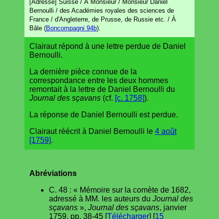
[Adresse] Suisse / À Monsieur / Monsieur Daniel
Bernoulli / des Académies royales des sciences de
France / d'Angleterre, de Prusse, de Russie etc. / À
Bâle (
Boncompagni 94b
).
Clairaut répond à une lettre perdue de Daniel
Bernoulli.
La dernière pièce connue de la
correspondance entre les deux hommes
remontait à la lettre de Daniel Bernoulli du
Journal des sçavans
(cf.
[c. 1758]
).
La réponse de Daniel Bernoulli est perdue.
Clairaut réécrit à Daniel Bernoulli le
4 août
[1759]
.
Abréviations
C. 48 : « Mémoire sur la comète de 1682,
adressé à MM. les auteurs du
Journal des
sçavans
»,
Journal des sçavans
, janvier
1759, pp. 38-45 [
Télécharger
] [
15