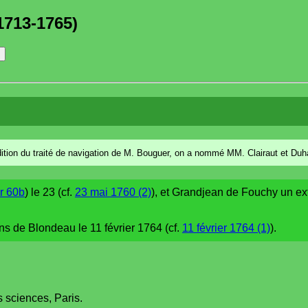
1713-1765)
tion du traité de navigation de M. Bouguer, on a nommé MM. Clairaut et Duh
r 60b
) le 23 (cf.
23 mai 1760 (2)
), et Grandjean de Fouchy un ext
ns de Blondeau le 11 février 1764 (cf.
11 février 1764 (1)
).
 sciences, Paris.