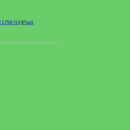
et 1758 (1)
] [
Plus
].