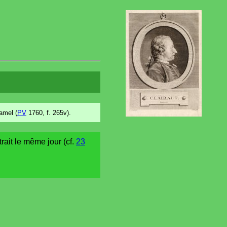
amel (
PV
1760, f. 265v).
rait le même jour (cf.
23