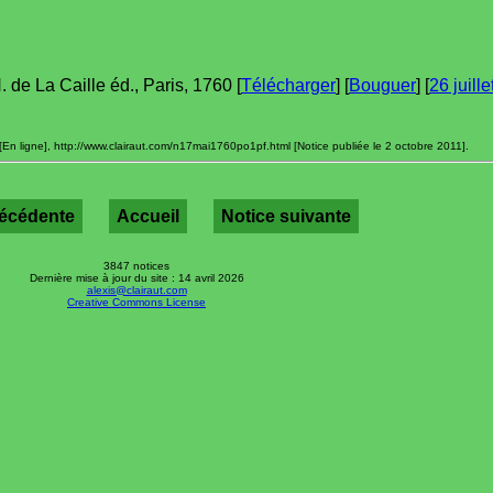
N. de La Caille éd., Paris, 1760 [
Télécharger
] [
Bouguer
] [
26 juill
[En ligne], http://www.clairaut.com/n17mai1760po1pf.html [Notice publiée le 2 octobre 2011].
récédente
Accueil
Notice suivante
3847 notices
Dernière mise à jour du site : 14 avril 2026
alexis@clairaut.com
Creative Commons License