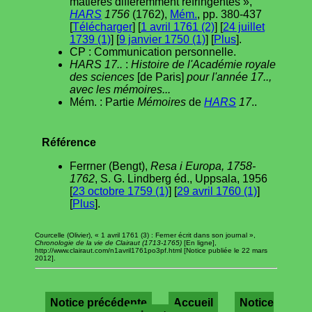
matières différemment réfringentes »,
HARS
1756
(1762),
Mém.
, pp. 380-437
[
Télécharger
] [
1 avril 1761 (2)
] [
24 juillet
1739 (1)
] [
9 janvier 1750 (1)
] [
Plus
].
CP : Communication personnelle.
HARS 17..
:
Histoire de l'Académie royale
des sciences
[de Paris]
pour l'année 17..,
avec les mémoires...
Mém. : Partie
Mémoires
de
HARS
17
..
Référence
Ferrner (Bengt),
Resa i Europa, 1758-
1762
, S. G. Lindberg éd., Uppsala, 1956
[
23 octobre 1759 (1)
] [
29 avril 1760 (1)
]
[
Plus
].
Courcelle (Olivier), « 1 avril 1761 (3) : Ferner écrit dans son journal »,
Chronologie de la vie de Clairaut (1713-1765)
[En ligne],
http://www.clairaut.com/n1avril1761po3pf.html [Notice publiée le 22 mars
2012].
Notice précédente
Accueil
Notice