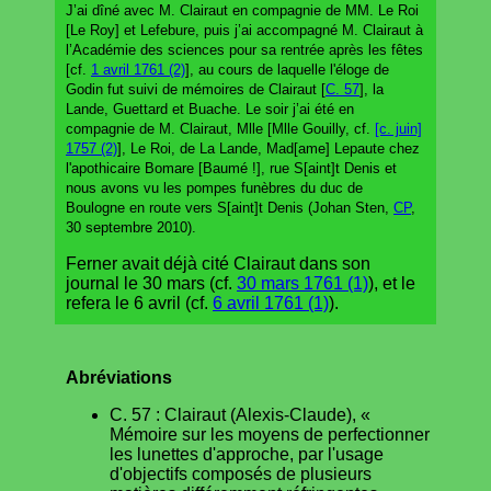
J’ai dîné avec M. Clairaut en compagnie de MM. Le Roi
[Le Roy] et Lefebure, puis j’ai accompagné M. Clairaut à
l’Académie des sciences pour sa rentrée après les fêtes
[cf.
1 avril 1761 (2)
], au cours de laquelle l'éloge de
Godin fut suivi de mémoires de Clairaut [
C. 57
], la
Lande, Guettard et Buache. Le soir j’ai été en
compagnie de M. Clairaut, Mlle [Mlle Gouilly, cf.
[c. juin]
1757 (2)
], Le Roi, de La Lande, Mad[ame] Lepaute chez
l'apothicaire Bomare [Baumé !], rue S[aint]t Denis et
nous avons vu les pompes funèbres du duc de
Boulogne en route vers S[aint]t Denis (Johan Sten,
CP
,
30 septembre 2010).
Ferner avait déjà cité Clairaut dans son
journal le 30 mars (cf.
30 mars 1761 (1)
), et le
refera le 6 avril (cf.
6 avril 1761 (1)
).
Abréviations
C. 57 : Clairaut (Alexis-Claude), «
Mémoire sur les moyens de perfectionner
les lunettes d'approche, par l'usage
d'objectifs composés de plusieurs