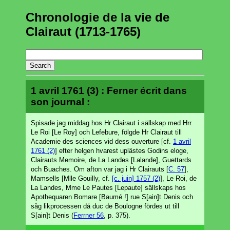
Chronologie de la vie de
Clairaut (1713-1765)
1 avril 1761 (3) : Ferner écrit dans
son journal :
Spisade jag middag hos Hr Clairaut i sällskap med Hrr.
Le Roi [Le Roy] och Lefebure, fölgde Hr Clairaut till
Academie des sciences vid dess ouverture [cf.
1 avril
1761 (2)
] efter helgen hvarest uplästes Godins eloge,
Clairauts Memoire, de La Landes [Lalande], Guettards
och Buaches. Om afton var jag i Hr Clairauts [
C. 57
],
Mamsells [Mlle Gouilly, cf.
[c. juin] 1757 (2)
], Le Roi, de
La Landes, Mme Le Pautes [Lepaute] sällskaps hos
Apothequaren Bomare [Baumé !] rue S[ain]t Denis och
såg likprocessen då duc de Boulogne fördes ut till
S[ain]t Denis (
Ferrner 56
, p. 375).