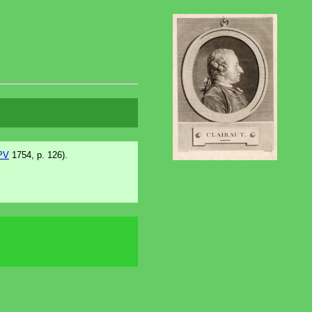
PV
1754, p. 126).