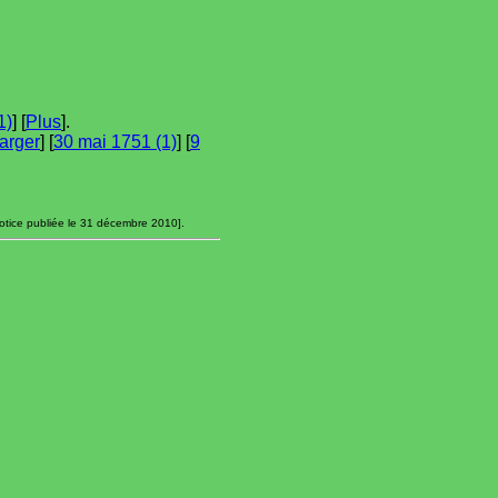
1)
] [
Plus
].
arger
] [
30 mai 1751 (1)
] [
9
otice publiée le 31 décembre 2010].