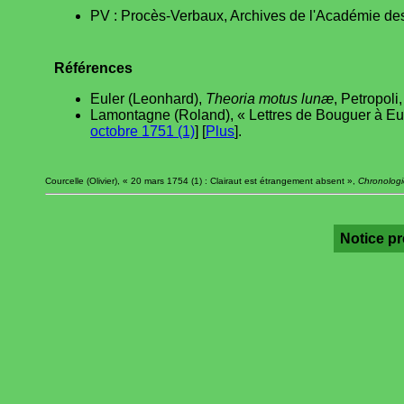
PV : Procès-Verbaux, Archives de l'Académie des
Références
Euler (Leonhard),
Theoria motus lunæ
, Petropoli
Lamontagne (Roland), « Lettres de Bouguer à Eu
octobre 1751 (1)
] [
Plus
].
Courcelle (Olivier), « 20 mars 1754 (1) : Clairaut est étrangement absent »,
Chronologi
Notice p