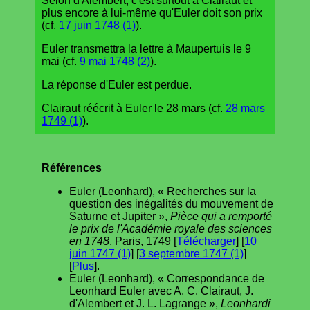
Selon d'Alembert, c'est surtout à Clairaut et
plus encore à lui-même qu'Euler doit son prix
(cf.
17 juin 1748 (1)
).
Euler transmettra la lettre à Maupertuis le 9
mai (cf.
9 mai 1748 (2)
).
La réponse d'Euler est perdue.
Clairaut réécrit à Euler le 28 mars (cf.
28 mars
1749 (1)
).
Références
Euler (Leonhard), « Recherches sur la
question des inégalités du mouvement de
Saturne et Jupiter »,
Pièce qui a remporté
le prix de l'Académie royale des sciences
en 1748
, Paris, 1749 [
Télécharger
] [
10
juin 1747 (1)
] [
3 septembre 1747 (1)
]
[
Plus
].
Euler (Leonhard), « Correspondance de
Leonhard Euler avec A. C. Clairaut, J.
d'Alembert et J. L. Lagrange »,
Leonhardi