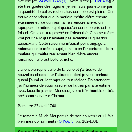
Saturne [cf.
24 avril 1748 (1)
]. Votre pièce [(
Euler 49b
)] a
été très goûtée des juges et je n'en suis pas étonné par
la quantité de belles recherches dont elle est pleine. On
trouve cependant que la matière mérite d'être encore
examinée et, ce qui n'est jamais encore arrivé, on
repropose le même sujet quoiqu'on donne le prix cette
fois ci. On vous a reproché de l'obscurité. Cela peut-être
vrai pour ceux qui n'avaient pas examiné la question
auparavant. Cette raison ne m'aurait point engagé à
redemander le même sujet, mais bien l'importance de la
matière qui mérite réellement bien d'être encore
remaniée ; elle est belle et riche.
J'ai encore repris celle de la Lune et j'ai trouvé de
nouvelles choses sur l'attraction dont je vous parlerai
quand j'aurai eu le temps de tout rédiger. En attendant,
j'ai l'honneur de vous assurer de la très parfaite estime
avec laquelle je suis, Monsieur, votre très humble et très
obéissant serviteur Clairaut.
Paris, ce 27 avril 1748.
Je remercie M. de Maupertuis de son souvenir et lui fait
bien mes compliments (
O IVA, 5
, pp. 182-183).