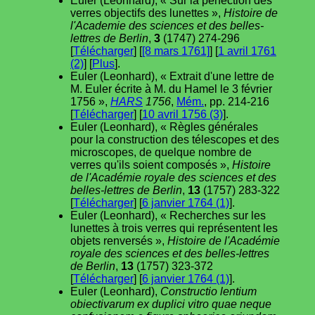
Euler (Leonhard), « Sur la perfection des
verres objectifs des lunettes »,
Histoire de
l'Academie des sciences et des belles-
lettres de Berlin
,
3
(1747) 274-296
[
Télécharger
] [
[8 mars 1761]
] [
1 avril 1761
(2)
] [
Plus
].
Euler (Leonhard), « Extrait d'une lettre de
M. Euler écrite à M. du Hamel le 3 février
1756 »,
HARS
1756
,
Mém.
, pp. 214-216
[
Télécharger
] [
10 avril 1756 (3)
].
Euler (Leonhard), « Règles générales
pour la construction des télescopes et des
microscopes, de quelque nombre de
verres qu'ils soient composés »,
Histoire
de l'Académie royale des sciences et des
belles-lettres de Berlin
,
13
(1757) 283-322
[
Télécharger
] [
6 janvier 1764 (1)
].
Euler (Leonhard), « Recherches sur les
lunettes à trois verres qui représentent les
objets renversés »,
Histoire de l'Académie
royale des sciences et des belles-lettres
de Berlin
,
13
(1757) 323-372
[
Télécharger
] [
6 janvier 1764 (1)
].
Euler (Leonhard),
Constructio lentium
obiectivarum ex duplici vitro quae neque