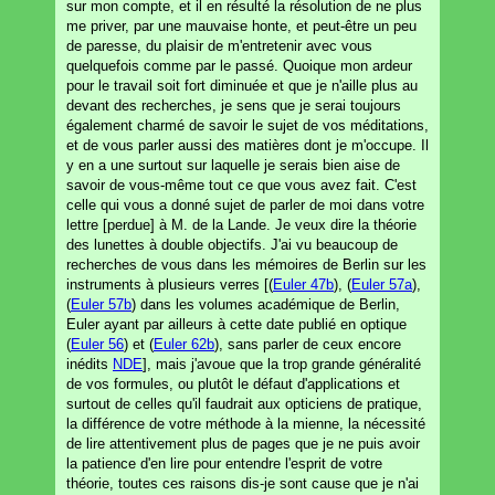
sur mon compte, et il en résulté la résolution de ne plus
me priver, par une mauvaise honte, et peut-être un peu
de paresse, du plaisir de m'entretenir avec vous
quelquefois comme par le passé. Quoique mon ardeur
pour le travail soit fort diminuée et que je n'aille plus au
devant des recherches, je sens que je serai toujours
également charmé de savoir le sujet de vos méditations,
et de vous parler aussi des matières dont je m'occupe. Il
y en a une surtout sur laquelle je serais bien aise de
savoir de vous-même tout ce que vous avez fait. C'est
celle qui vous a donné sujet de parler de moi dans votre
lettre [perdue] à M. de la Lande. Je veux dire la théorie
des lunettes à double objectifs. J'ai vu beaucoup de
recherches de vous dans les mémoires de Berlin sur les
instruments à plusieurs verres [(
Euler 47b
), (
Euler 57a
),
(
Euler 57b
) dans les volumes académique de Berlin,
Euler ayant par ailleurs à cette date publié en optique
(
Euler 56
) et (
Euler 62b
), sans parler de ceux encore
inédits
NDE
], mais j'avoue que la trop grande généralité
de vos formules, ou plutôt le défaut d'applications et
surtout de celles qu'il faudrait aux opticiens de pratique,
la différence de votre méthode à la mienne, la nécessité
de lire attentivement plus de pages que je ne puis avoir
la patience d'en lire pour entendre l'esprit de votre
théorie, toutes ces raisons dis-je sont cause que je n'ai