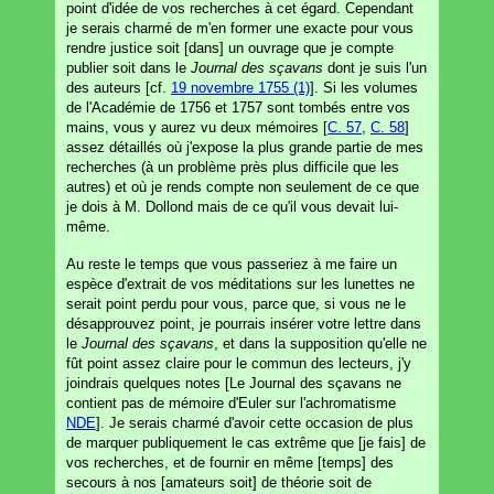
point d'idée de vos recherches à cet égard. Cependant
je serais charmé de m'en former une exacte pour vous
rendre justice soit [dans] un ouvrage que je compte
publier soit dans le
Journal des sçavans
dont je suis l'un
des auteurs [cf.
19 novembre 1755 (1)
]. Si les volumes
de l'Académie de 1756 et 1757 sont tombés entre vos
mains, vous y aurez vu deux mémoires [
C. 57
,
C. 58
]
assez détaillés où j'expose la plus grande partie de mes
recherches (à un problème près plus difficile que les
autres) et où je rends compte non seulement de ce que
je dois à M. Dollond mais de ce qu'il vous devait lui-
même.
Au reste le temps que vous passeriez à me faire un
espèce d'extrait de vos méditations sur les lunettes ne
serait point perdu pour vous, parce que, si vous ne le
désapprouvez point, je pourrais insérer votre lettre dans
le
Journal des sçavans
, et dans la supposition qu'elle ne
fût point assez claire pour le commun des lecteurs, j'y
joindrais quelques notes [Le Journal des sçavans ne
contient pas de mémoire d'Euler sur l'achromatisme
NDE
]. Je serais charmé d'avoir cette occasion de plus
de marquer publiquement le cas extrême que [je fais] de
vos recherches, et de fournir en même [temps] des
secours à nos [amateurs soit] de théorie soit de